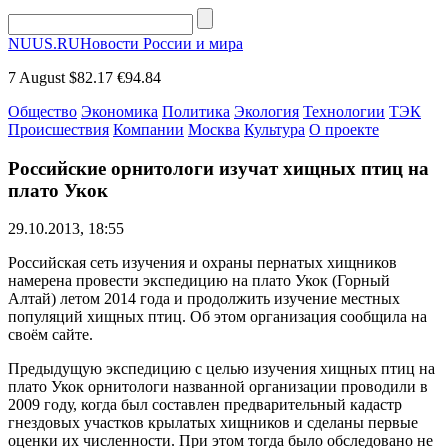
NUUS.RU
Новости России и мира
7 August
$82.17
€94.84
Общество
Экономика
Политика
Экология
Технологии
ТЭК
Происшествия
Компании
Москва
Культура
О проекте
Российские орнитологи изучат хищных птиц на
плато Укок
29.10.2013, 18:55
Российская сеть изучения и охраны пернатых хищников
намерена провести экспедицию на плато Укок (Горный
Алтай) летом 2014 года и продолжить изучение местных
популяций хищных птиц. Об этом организация сообщила на
своём сайте.
Предыдущую экспедицию с целью изучения хищных птиц на
плато Укок орнитологи названной организации проводили в
2009 году, когда был составлен предварительный кадастр
гнездовых участков крылатых хищников и сделаны первые
оценки их численности. При этом тогда было обследовано не