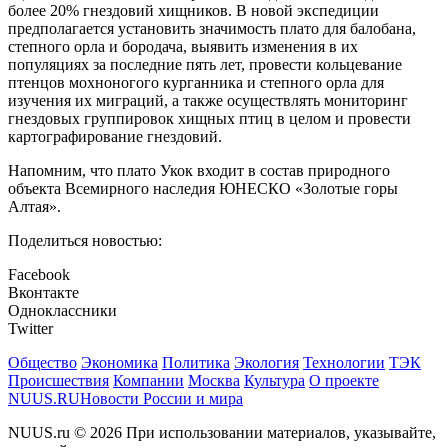
более 20% гнездовий хищников. В новой экспедиции
предполагается установить значимость плато для балобана,
степного орла и бородача, выявить изменения в их
популяциях за последние пять лет, провести кольцевание
птенцов мохноногого курганника и степного орла для
изучения их миграций, а также осуществлять мониторинг
гнездовых группировок хищных птиц в целом и провести
картографирование гнездовий.
Напомним, что плато Укок входит в состав природного
объекта Всемирного наследия ЮНЕСКО «Золотые горы
Алтая».
Поделиться новостью:
Facebook
Вконтакте
Одноклассники
Twitter
Общество
Экономика
Политика
Экология
Технологии
ТЭК
Происшествия
Компании
Москва
Культура
О проекте
NUUS.RU
Новости России и мира
NUUS.ru © 2026 При использовании материалов, указывайте,