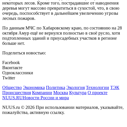
некоторых лесов. Кроме того, пострадавшие от наводнения
деревья могут массово превратиться в сухостой, что, в свою
очередь, поспособствует в дальнейшем увеличению угрозы
лесных пожаров.
По данным МЧС по Хабаровскому краю, по состоянию на 28
октября Амур ещё не вернулся полностью в своё русло, хотя
подтопленных зданий и приусадебных участков в регионе
больше нет.
Поделиться новостью:
Facebook
Вконтакте
Одноклассники
Twitter
Общество
Экономика
Политика
Экология
Технологии
ТЭК
Происшествия
Компании
Москва
Культура
О проекте
NUUS.RU
Новости России и мира
NUUS.ru © 2026 При использовании материалов, указывайте,
пожалуйства, активную ссылку.