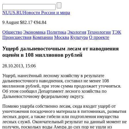
NUUS.RU
Новости России и мира
9 August
$82.17
€94.84
Общество
Экономика
Политика
Экология
Технологии
ТЭК
Происшествия
Компании
Москва
Культура
О проекте
Ущерб дальневосточным лесам от наводнения
оценён в 108 миллионов рублей
28.10.2013, 15:06
Ущерб, нанесённый лесному хозяйству в результате
дальневосточного наводнения, составил не менее 108
миллионов рублей, при этом сумма продолжает уточняться.
Об этом сообщил Департамент лесного хозяйства по
Дальневосточному федеральному округу.
Помимо ущерба собственно лесам, сюда входит ущерб от
уничтожения посадочного материала в питомниках, размытия
лесных дорог, а также гибели или подтопления имущества
лесных служб. Окончательный результат на данный момент не
получен, поскольку воды Амура до сих пор не ушли из