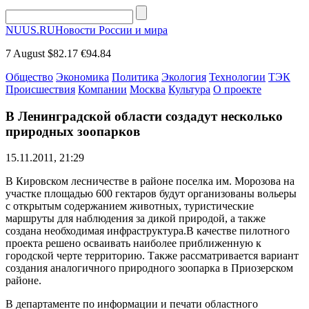
NUUS.RU
Новости России и мира
7 August
$82.17
€94.84
Общество
Экономика
Политика
Экология
Технологии
ТЭК
Происшествия
Компании
Москва
Культура
О проекте
В Ленинградской области создадут несколько
природных зоопарков
15.11.2011, 21:29
В Кировском лесничестве в районе поселка им. Морозова на
участке площадью 600 гектаров будут организованы вольеры
с открытым содержанием животных, туристические
маршруты для наблюдения за дикой природой, а также
создана необходимая инфраструктура.В качестве пилотного
проекта решено осваивать наиболее приближенную к
городской черте территорию. Также рассматривается вариант
создания аналогичного природного зоопарка в Приозерском
районе.
В департаменте по информации и печати областного