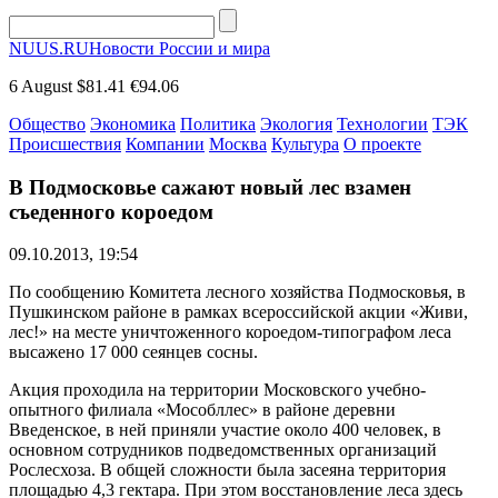
NUUS.RU
Новости России и мира
6 August
$81.41
€94.06
Общество
Экономика
Политика
Экология
Технологии
ТЭК
Происшествия
Компании
Москва
Культура
О проекте
В Подмосковье сажают новый лес взамен
съеденного короедом
09.10.2013, 19:54
По сообщению Комитета лесного хозяйства Подмосковья, в
Пушкинском районе в рамках всероссийской акции «Живи,
лес!» на месте уничтоженного короедом-типографом леса
высажено 17 000 сеянцев сосны.
Акция проходила на территории Московского учебно-
опытного филиала «Мособллес» в районе деревни
Введенское, в ней приняли участие около 400 человек, в
основном сотрудников подведомственных организаций
Рослесхоза. В общей сложности была засеяна территория
площадью 4,3 гектара. При этом восстановление леса здесь