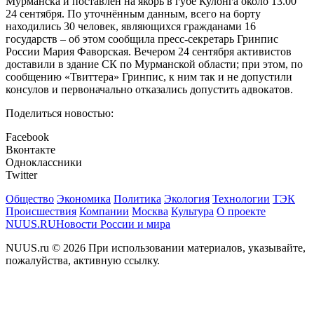
Мурманска и поставлен на якорь в губе Кулонга около 13.00
24 сентября. По уточнённым данным, всего на борту
находились 30 человек, являющихся гражданами 16
государств – об этом сообщила пресс-секретарь Гринпис
России Мария Фаворская. Вечером 24 сентября активистов
доставили в здание СК по Мурманской области; при этом, по
сообщению «Твиттера» Гринпис, к ним так и не допустили
консулов и первоначально отказались допустить адвокатов.
Поделиться новостью:
Facebook
Вконтакте
Одноклассники
Twitter
Общество
Экономика
Политика
Экология
Технологии
ТЭК
Происшествия
Компании
Москва
Культура
О проекте
NUUS.RU
Новости России и мира
NUUS.ru © 2026 При использовании материалов, указывайте,
пожалуйства, активную ссылку.