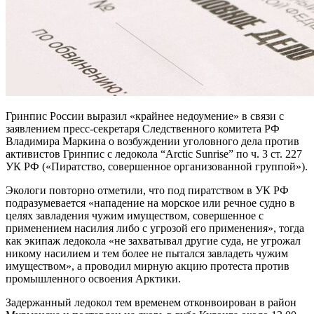
Гринпис России выразил «крайнее недоумение» в связи с
заявлением пресс-секретаря Следственного комитета РФ
Владимира Маркина о возбуждении уголовного дела против
активистов Гринпис с ледокола “Arctic Sunrise” по ч. 3 ст. 227
УК РФ («Пиратство, совершенное организованной группой»).
Экологи повторно отметили, что под пиратством в УК РФ
подразумевается «нападение на морское или речное судно в
целях завладения чужим имуществом, совершенное с
применением насилия либо с угрозой его применения», тогда
как экипаж ледокола «не захватывал другие суда, не угрожал
никому насилием и тем более не пытался завладеть чужим
имуществом», а проводил мирную акцию протеста против
промышленного освоения Арктики.
Задержанный ледокол тем временем отконвоирован в район