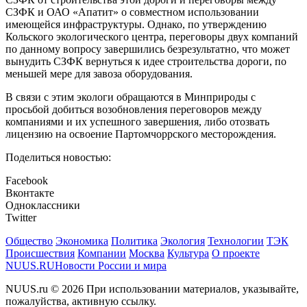
СЗФК и ОАО «Апатит» о совместном использовании
имеющейся инфраструктуры. Однако, по утверждению
Кольского экологического центра, переговоры двух компаний
по данному вопросу завершились безрезультатно, что может
вынудить СЗФК вернуться к идее строительства дороги, по
меньшей мере для завоза оборудования.
В связи с этим экологи обращаются в Минприроды с
просьбой добиться возобновления переговоров между
компаниями и их успешного завершения, либо отозвать
лицензию на освоение Партомчоррского месторождения.
Поделиться новостью:
Facebook
Вконтакте
Одноклассники
Twitter
Общество
Экономика
Политика
Экология
Технологии
ТЭК
Происшествия
Компании
Москва
Культура
О проекте
NUUS.RU
Новости России и мира
NUUS.ru © 2026 При использовании материалов, указывайте,
пожалуйства, активную ссылку.