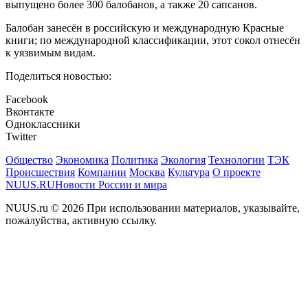
выпущено более 300 балобанов, а также 20 сапсанов.
Балобан занесён в российскую и международную Красные
книги; по международной классификации, этот сокол отнесён
к уязвимым видам.
Поделиться новостью:
Facebook
Вконтакте
Одноклассники
Twitter
Общество
Экономика
Политика
Экология
Технологии
ТЭК
Происшествия
Компании
Москва
Культура
О проекте
NUUS.RU
Новости России и мира
NUUS.ru © 2026 При использовании материалов, указывайте,
пожалуйства, активную ссылку.