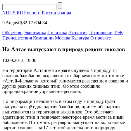
NUUS.RU
Новости России и мира
9 August
$82.17
€94.84
Общество
Экономика
Политика
Экология
Технологии
ТЭК
Происшествия
Компании
Москва
Культура
О проекте
На Алтае выпускают в природу редких соколов
10.09.2013, 19:06
На территории Алтайского края выпущено в природу 15
соколов-балобанов, выращенных в барнаульском питомнике
«Алтай-Фалькон», который занимается разведением соколов и
других редких хищных птиц. Об этом сообщило
природоохранное управление региона.
По информации ведомства, в этом году в природу будет
выпущена ещё одна партия балобанов, причём обе партии
выпускаются на территории заказников. Это облегчает
адаптацию птиц и позволяет некоторое время вести за ними
наблюдение. Питомник регулярно выпускает на волю новые
партии соколов – за 17 лет этой деятельности в природу