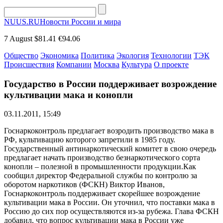
NUUS.RU
Новости России и мира
7 August
$81.41
€94.06
Общество
Экономика
Политика
Экология
Технологии
ТЭК
Происшествия
Компании
Москва
Культура
О проекте
Государство в России поддерживает возрождение
культивации мака и конопли
03.11.2011, 15:49
Госнаркоконтроль предлагает возродить производство мака в
РФ, культивацию которого запретили в 1985 году.
Государственный антинаркотический комитет в свою очередь
предлагает начать производство безнаркотического сорта
конопли – полезной в промышленности продукции.Как
сообщил директор Федеральной службы по контролю за
оборотом наркотиков (ФСКН) Виктор Иванов,
Госнаркоконтроль поддерживает скорейшее возрождение
культивации мака в России. Он уточнил, что поставки мака в
Россию до сих пор осуществляются из-за рубежа. Глава ФСКН
добавил, что вопрос культивации мака в России уже