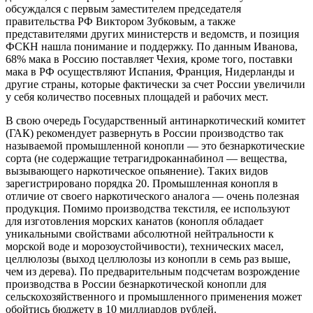
обсуждался с первым заместителем председателя
правительства РФ Виктором Зубковым, а также
представителями других министерств и ведомств, и позиция
ФСКН нашла понимание и поддержку. По данным Иванова,
68% мака в Россию поставляет Чехия, кроме того, поставки
мака в РФ осуществляют Испания, Франция, Нидерланды и
другие страны, которые фактически за счет России увеличили
у себя количество посевных площадей и рабочих мест.
В свою очередь Государственный антинаркотический комитет
(ГАК) рекомендует развернуть в России производство так
называемой промышленной конопли — это безнаркотические
сорта (не содержащие тетрагидроканнабинол — вещества,
вызывающего наркотическое опьянение). Таких видов
зарегистрировано порядка 20. Промышленная конопля в
отличие от своего наркотического аналога — очень полезная
продукция. Помимо производства текстиля, ее используют
для изготовления морских канатов (конопля обладает
уникальными свойствами абсолютной нейтральности к
морской воде и морозоустойчивости), технических масел,
целлюлозы (выход целлюлозы из конопли в семь раз выше,
чем из дерева). По предварительным подсчетам возрождение
производства в России безнаркотической конопли для
сельскохозяйственного и промышленного применения может
обойтись бюджету в 10 миллиардов рублей.