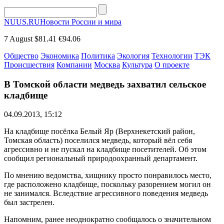
NUUS.RU
Новости России и мира
7 August
$81.41
€94.06
Общество
Экономика
Политика
Экология
Технологии
ТЭК
Происшествия
Компании
Москва
Культура
О проекте
В Томской области медведь захватил сельское
кладбище
04.09.2013, 15:12
На кладбище посёлка Белый Яр (Верхнекетский район,
Томская область) поселился медведь, который вёл себя
агрессивно и не пускал на кладбище посетителей. Об этом
сообщил региональный природоохранный департамент.
По мнению ведомства, хищнику просто понравилось место,
где расположено кладбище, поскольку разорением могил он
не занимался. Вследствие агрессивного поведения медведь
был застрелен.
Напомним, ранее неоднократно сообщалось о значительном