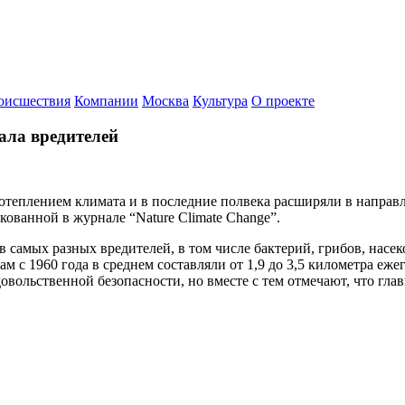
оисшествия
Компании
Москва
Культура
О проекте
ала вредителей
теплением климата и в последние полвека расширяли в направле
кованной в журнале “Nature Climate Change”.
 самых разных вредителей, в том числе бактерий, грибов, насе
с 1960 года в среднем составляли от 1,9 до 3,5 километра ежег
овольственной безопасности, но вместе с тем отмечают, что гла