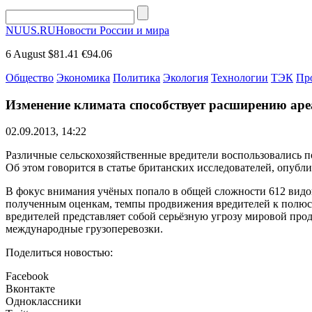
NUUS.RU
Новости России и мира
6 August
$81.41
€94.06
Общество
Экономика
Политика
Экология
Технологии
ТЭК
Пр
Изменение климата способствует расширению аре
02.09.2013, 14:22
Различные сельскохозяйственные вредители воспользовались по
Об этом говорится в статье британских исследователей, опубли
В фокус внимания учёных попало в общей сложности 612 видов
полученным оценкам, темпы продвижения вредителей к полюсам 
вредителей представляет собой серьёзную угрозу мировой прод
международные грузоперевозки.
Поделиться новостью:
Facebook
Вконтакте
Одноклассники