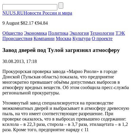
NUUS.RU
Новости России и мира
9 August
$82.17
€94.84
Общество
Экономика
Политика
Экология
Технологии
ТЭК
Происшествия
Компании
Москва
Культура
О проекте
Завод дверей под Тулой загрязнял атмосферу
30.08.2013, 17:18
Прокурорская проверка завода «Марио Риоли» в городе
Донской (Тульская область) показала, что предприятие
многократно превышает объёмы допустимых выбросов в
атмосферу вредных веществ. Об этом сообщила пресс-служба
региональной прокуратуры.
Упомянутый завод специализируется на производстве
межкомнатных дверей и выбрасывает в атмосферу древесную
пыль, на что имеет соответствующее разрешение. При
проверке оказалось, что в выбросах превышено содержание:
ксилола – в 22,3 раза, стирола – в 3,7 раза, этилацетата – в 1,2
раза. Кроме того, предприятие наряду с 11