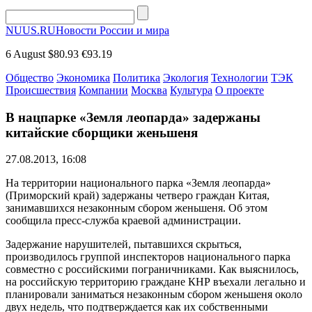
NUUS.RU
Новости России и мира
6 August
$80.93
€93.19
Общество
Экономика
Политика
Экология
Технологии
ТЭК
Происшествия
Компании
Москва
Культура
О проекте
В нацпарке «Земля леопарда» задержаны
китайские сборщики женьшеня
27.08.2013, 16:08
На территории национального парка «Земля леопарда»
(Приморский край) задержаны четверо граждан Китая,
занимавшихся незаконным сбором женьшеня. Об этом
сообщила пресс-служба краевой администрации.
Задержание нарушителей, пытавшихся скрыться,
производилось группой инспекторов национального парка
совместно с российскими пограничниками. Как выяснилось,
на российскую территорию граждане КНР въехали легально и
планировали заниматься незаконным сбором женьшеня около
двух недель, что подтверждается как их собственными