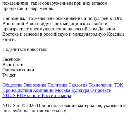
показаниями, так и обнаруженным при них запасом
продуктов и снаряжения.
Напомним, что женьшень обыкновенный популярен в Юго-
Восточной Азии ввиду своих медицинских свойств,
произрастает преимущественно на российском Дальнем
Востоке и занесён в российскую и международную Красные
книги.
Поделиться новостью:
Facebook
Вконтакте
Одноклассники
Twitter
Общество
Экономика
Политика
Экология
Технологии
ТЭК
Происшествия
Компании
Москва
Культура
О проекте
NUUS.RU
Новости России и мира
NUUS.ru © 2026 При использовании материалов, указывайте,
пожалуйства, активную ссылку.