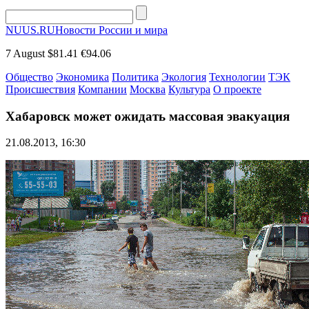
NUUS.RU
Новости России и мира
7 August
$81.41
€94.06
Общество
Экономика
Политика
Экология
Технологии
ТЭК
Происшествия
Компании
Москва
Культура
О проекте
Хабаровск может ожидать массовая эвакуация
21.08.2013, 16:30