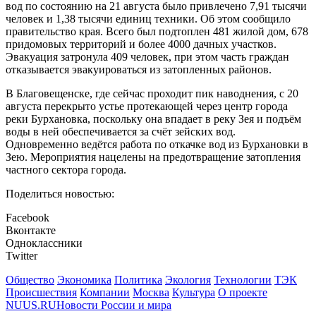
вод по состоянию на 21 августа было привлечено 7,91 тысячи
человек и 1,38 тысячи единиц техники. Об этом сообщило
правительство края. Всего был подтоплен 481 жилой дом, 678
придомовых территорий и более 4000 дачных участков.
Эвакуация затронула 409 человек, при этом часть граждан
отказывается эвакуироваться из затопленных районов.
В Благовещенске, где сейчас проходит пик наводнения, с 20
августа перекрыто устье протекающей через центр города
реки Бурхановка, поскольку она впадает в реку Зея и подъём
воды в ней обеспечивается за счёт зейских вод.
Одновременно ведётся работа по откачке вод из Бурхановки в
Зею. Мероприятия нацелены на предотвращение затопления
частного сектора города.
Поделиться новостью:
Facebook
Вконтакте
Одноклассники
Twitter
Общество
Экономика
Политика
Экология
Технологии
ТЭК
Происшествия
Компании
Москва
Культура
О проекте
NUUS.RU
Новости России и мира