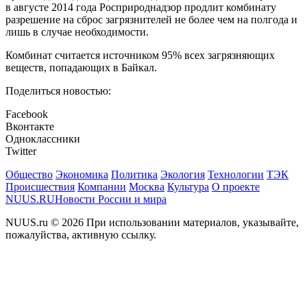
в августе 2014 года Росприроднадзор продлит комбинату
разрешение на сброс загрязнителей не более чем на полгода и
лишь в случае необходимости.
Комбинат считается источником 95% всех загрязняющих
веществ, попадающих в Байкал.
Поделиться новостью:
Facebook
Вконтакте
Одноклассники
Twitter
Общество
Экономика
Политика
Экология
Технологии
ТЭК
Происшествия
Компании
Москва
Культура
О проекте
NUUS.RU
Новости России и мира
NUUS.ru © 2026 При использовании материалов, указывайте,
пожалуйства, активную ссылку.