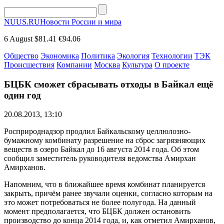
NUUS.RU
Новости России и мира
6 August
$81.41
€94.06
Общество
Экономика
Политика
Экология
Технологии
ТЭК
Происшествия
Компании
Москва
Культура
О проекте
БЦБК сможет сбрасывать отходы в Байкал ещё
один год
20.08.2013, 13:10
Росприроднадзор продлил Байкальскому целлюлозно-
бумажному комбинату разрешение на сброс загрязняющих
веществ в озеро Байкал до 16 августа 2014 года. Об этом
сообщил заместитель руководителя ведомства Амирхан
Амирханов.
Напомним, что в ближайшее время комбинат планируется
закрыть, причём ранее звучали оценки, согласно которым на
это может потребоваться не более полугода. На данный
момент предполагается, что БЦБК должен остановить
производство до конца 2014 года, и, как отметил Амирханов,