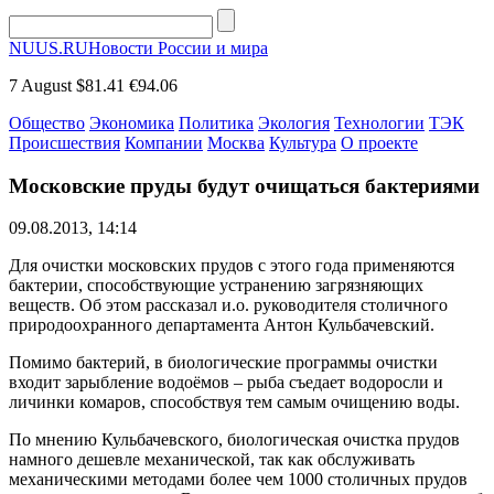
NUUS.RU
Новости России и мира
7 August
$81.41
€94.06
Общество
Экономика
Политика
Экология
Технологии
ТЭК
Происшествия
Компании
Москва
Культура
О проекте
Московские пруды будут очищаться бактериями
09.08.2013, 14:14
Для очистки московских прудов с этого года применяются
бактерии, способствующие устранению загрязняющих
веществ. Об этом рассказал и.о. руководителя столичного
природоохранного департамента Антон Кульбачевский.
Помимо бактерий, в биологические программы очистки
входит зарыбление водоёмов – рыба съедает водоросли и
личинки комаров, способствуя тем самым очищению воды.
По мнению Кульбачевского, биологическая очистка прудов
намного дешевле механической, так как обслуживать
механическими методами более чем 1000 столичных прудов