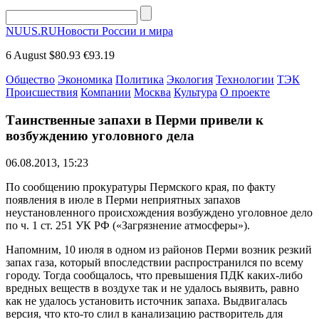
NUUS.RU
Новости России и мира
6 August
$80.93
€93.19
Общество
Экономика
Политика
Экология
Технологии
ТЭК
Происшествия
Компании
Москва
Культура
О проекте
Таинственные запахи в Перми привели к
возбуждению уголовного дела
06.08.2013, 15:23
По сообщению прокуратуры Пермского края, по факту
появления в июле в Перми неприятных запахов
неустановленного происхождения возбуждено уголовное дело
по ч. 1 ст. 251 УК РФ («Загрязнение атмосферы»).
Напомним, 10 июля в одном из районов Перми возник резкий
запах газа, который впоследствии распространился по всему
городу. Тогда сообщалось, что превышения ПДК каких-либо
вредных веществ в воздухе так и не удалось выявить, равно
как не удалось установить источник запаха. Выдвигалась
версия, что кто-то слил в канализацию растворитель для