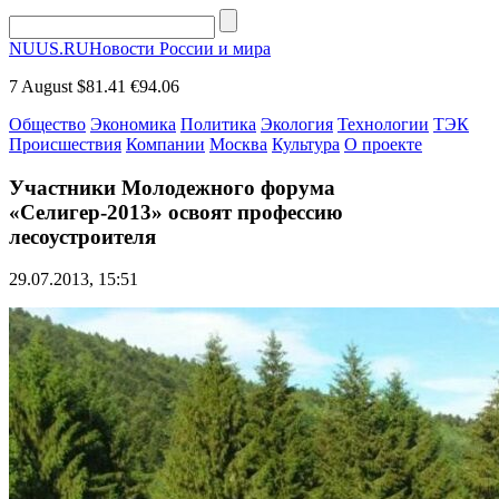
NUUS.RU
Новости России и мира
7 August
$81.41
€94.06
Общество
Экономика
Политика
Экология
Технологии
ТЭК
Происшествия
Компании
Москва
Культура
О проекте
Участники Молодежного форума
«Селигер-2013» освоят профессию
лесоустроителя
29.07.2013, 15:51