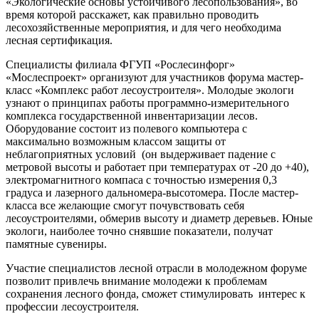
«Экологические основы устойчивого лесопользования», во
время которой расскажет, как правильно проводить
лесохозяйственные мероприятия, и для чего необходима
лесная сертификация.
Специалисты филиала ФГУП «Рослесинфорг»
«Мослеспроект» организуют для участников форума мастер-
класс «Комплекс работ лесоустроителя». Молодые экологи
узнают о принципах работы программно-измерительного
комплекса государственной инвентаризации лесов.
Оборудование состоит из полевого компьютера с
максимально возможным классом защиты от
неблагоприятных условий (он выдерживает падение с
метровой высоты и работает при температурах от -20 до +40),
электромагнитного компаса с точностью измерения 0,3
градуса и лазерного дальномера-высотомера. После мастер-
класса все желающие смогут почувствовать себя
лесоустроителями, обмерив высоту и диаметр деревьев. Юные
экологи, наиболее точно снявшие показатели, получат
памятные сувениры.
Участие специалистов лесной отрасли в молодежном форуме
позволит привлечь внимание молодежи к проблемам
сохранения лесного фонда, сможет стимулировать интерес к
профессии лесоустроителя.