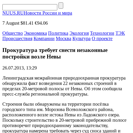
NUUS.RU
Новости России и мира
7 August
$81.41
€94.06
Общество
Экономика
Политика
Экология
Технологии
ТЭК
Происшествия
Компании
Москва
Культура
О проекте
Прокуратура требует снести незаконные
постройки возле Невы
26.07.2013, 13:29
Ленинградская межрайонная природоохранная прокуратура
обнаружила факт возведения 22 незаконных строений в
пределах 20-метровой полосы от Невы. Об этом сообщила
пресс-служба региональной прокуратуры.
Строения были обнаружены на территории посёлка
городского типа им. Морозова Всеволожского района,
расположенного возле истока Невы из Ладожского озера.
Поскольку строительство в 20-метровой прибрежной полосе
противоречит природоохранному законодательству,
прокуратура намерена требовать через суд сноса зданий и