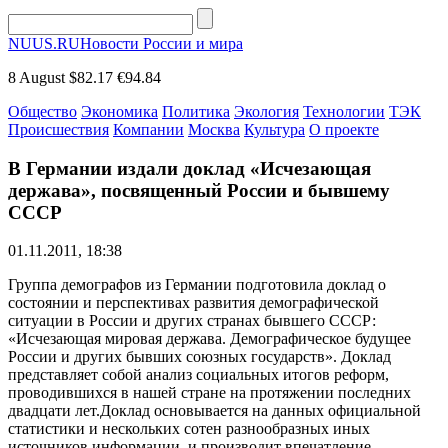
NUUS.RU
Новости России и мира
8 August
$82.17
€94.84
Общество
Экономика
Политика
Экология
Технологии
ТЭК
Происшествия
Компании
Москва
Культура
О проекте
В Германии издали доклад «Исчезающая
держава», посвященный России и бывшему
СССР
01.11.2011, 18:38
Группа демографов из Германии подготовила доклад о
состоянии и перспективах развития демографической
ситуации в России и других странах бывшего СССР:
«Исчезающая мировая держава. Демографическое будущее
России и других бывших союзных государств». Доклад
представляет собой анализ социальных итогов реформ,
проводившихся в нашей стране на протяжении последних
двадцати лет.Доклад основывается на данных официальной
статистики и нескольких сотен разнообразных иных
источников информации, и производит впечатление