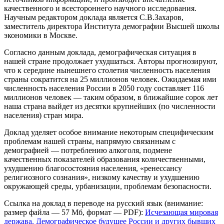
качественного и всестороннего научного исследования.
Научным редактором доклада является С.В.Захаров,
заместитель директора Института демографии Высшей школы
экономики в Москве.
Согласно данным доклада, демографическая ситуация в
нашей стране продолжает ухудшаться. Авторы прогнозируют,
что к середине нынешнего столетия численность населения
страны сократится на 25 миллионов человек. Ожидаемая ими
численность населения России в 2050 году составляет 116
миллионов человек — таким образом, в ближайшие сорок лет
наша страна выйдет из десятки крупнейших (по численности
населения) стран мира.
Доклад уделяет особое внимание некоторым специфическим
проблемам нашей страны, напрямую связанным с
демографией — потреблению алкоголя, подмене
качественных показателей образования количественными,
ухудшению благосостояния населения, «ренессансу
религиозного сознания», низкому качеству и ухудшению
окружающей среды, урбанизации, проблемам безопасности.
Ссылка на доклад в переводе на русский язык (внимание:
размер файла — 57 Мб, формат — PDF):
Исчезающая мировая
держава. Демографическое будущее России и других бывших