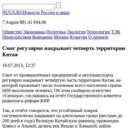
NUUS.RU
Новости России и мира
7 August
$81.41
€94.06
Общество
Экономика
Политика
Экология
Технологии
ТЭК
Происшествия
Компании
Москва
Культура
О проекте
Смог регулярно накрывает четверть территории
Китая
18.07.2013, 12:37
Смог от промышленных предприятий и автотранспорта
регулярно накрывает четвёртую часть территории Китая, на
которой проживает около половины всего населения страны
(600 миллионов человек). Об этом сообщило агентство
«Синьхуа», сославшись на отчёт Государственного комитета
развития и реформ КНР.
Так, в отчёте говорится, что устойчивый покров
систематически накрывает на длительные сроки (местами до
200 дней в году) Великую Китайскую равнину, провинции
Цзянсу и Аньхой, дельты рек Янцзы и Ханьшуй, район