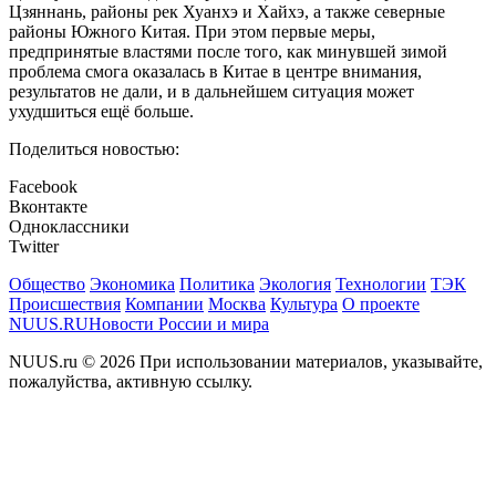
Цзяннань, районы рек Хуанхэ и Хайхэ, а также северные
районы Южного Китая. При этом первые меры,
предпринятые властями после того, как минувшей зимой
проблема смога оказалась в Китае в центре внимания,
результатов не дали, и в дальнейшем ситуация может
ухудшиться ещё больше.
Поделиться новостью:
Facebook
Вконтакте
Одноклассники
Twitter
Общество
Экономика
Политика
Экология
Технологии
ТЭК
Происшествия
Компании
Москва
Культура
О проекте
NUUS.RU
Новости России и мира
NUUS.ru © 2026 При использовании материалов, указывайте,
пожалуйства, активную ссылку.