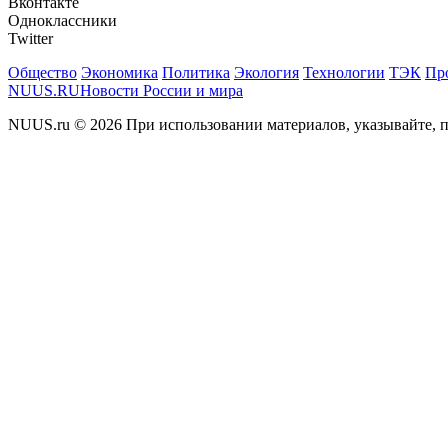
Вконтакте
Одноклассники
Twitter
Общество
Экономика
Политика
Экология
Технологии
ТЭК
Пр
NUUS.RU
Новости России и мира
NUUS.ru © 2026 При использовании материалов, указывайте, п