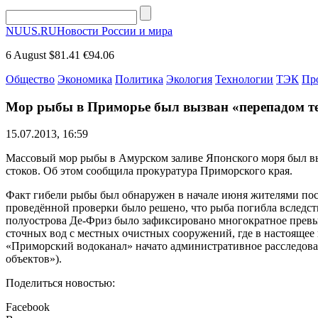
NUUS.RU
Новости России и мира
6 August
$81.41
€94.06
Общество
Экономика
Политика
Экология
Технологии
ТЭК
Пр
Мор рыбы в Приморье был вызван «перепадом т
15.07.2013, 16:59
Массовый мор рыбы в Амурском заливе Японского моря был вы
стоков. Об этом сообщила прокуратура Приморского края.
Факт гибели рыбы был обнаружен в начале июня жителями посе
проведённой проверки было решено, что рыба погибла вследств
полуострова Де-Фриз было зафиксировано многократное превы
сточных вод с местных очистных сооружений, где в настоящее
«Приморский водоканал» начато административное расследова
объектов»).
Поделиться новостью:
Facebook