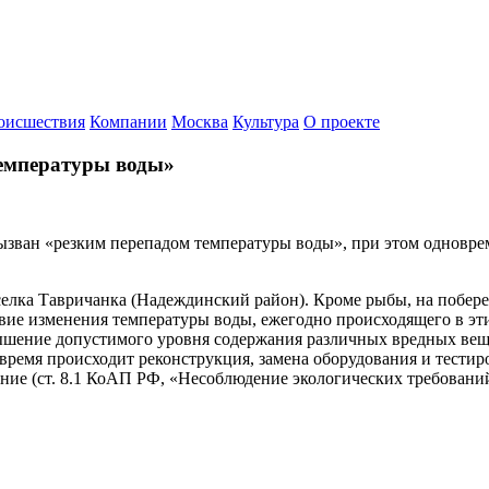
оисшествия
Компании
Москва
Культура
О проекте
емпературы воды»
зван «резким перепадом температуры воды», при этом одноврем
лка Тавричанка (Надеждинский район). Кроме рыбы, на побереж
ие изменения температуры воды, ежегодно происходящего в этих
шение допустимого уровня содержания различных вредных вещес
 время происходит реконструкция, замена оборудования и тест
ние (ст. 8.1 КоАП РФ, «Несоблюдение экологических требовани