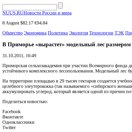
NUUS.RU
Новости России и мира
8 August
$82.17
€94.84
Общество
Экономика
Политика
Экология
Технологии
ТЭК
Пр
В Приморье «вырастет» модельный лес размером 
31.10.2011, 16:49
Приморская сельхозакадемия при участии Всемирного фонда дик
устойчивого комплексного лесопользования. Модельный лес бу
На территории площадью в 29 тысяч гектаров создается учебное
целебного элеутерококка (так называемого «сибирского женьше
аккумулировать углерод, который является одной из причин по
Поделиться новостью:
Facebook
Вконтакте
Одноклассники
Twitter