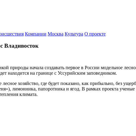
оисшествия
Компании
Москва
Культура
О проекте
с Владивосток
ой природы начала создавать первое в России модельное лесное 
дет находится на границе с Уссурийским заповедником.
 лесное хозяйство, где будет показано, как прибыльно, без ущер
ня»), лимонника, папоротника и ягод. В рамках проекта ученые
тепления климата.