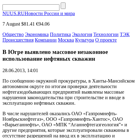
NUUS.RU
Новости России и мира
7 August
$81.41
€94.06
Общество
Экономика
Политика
Экология
Технологии
ТЭК
Происшествия
Компании
Москва
Культура
О проекте
В Югре выявлено массовое незаконное
использование нефтяных скважин
28.06.2013, 14:01
По сообщению окружной прокуратуры, в Ханты-Мансийском
автономном округе по итогам проверки деятельности
нефтегазодобывающих предприятий выявлены массовые
нарушения законодательства при строительстве и вводе в
эксплуатацию нефтяных скважин.
В числе нарушителей оказались ОАО «Газпромнефть-
Ноябрьскнефтегаз», ООО «Газпромнефть-Хантос», ОАО
«Варьеганнефть», ОАО «МПК “Аганнефтегазгеология”» и
другие предприятия, которые эксплуатировали скважины в
отсутствие разрешений на ввод их в эксплуатацию и