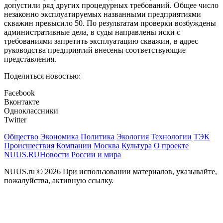
допустили ряд других процедурных требований. Общее число
незаконно эксплуатируемых названными предприятиями
скважин превысило 50. По результатам проверки возбуждены
административные дела, в суды направлены иски с
требованиями запретить эксплуатацию скважин, в адрес
руководства предприятий внесены соответствующие
представления.
Поделиться новостью:
Facebook
Вконтакте
Одноклассники
Twitter
Общество
Экономика
Политика
Экология
Технологии
ТЭК
Происшествия
Компании
Москва
Культура
О проекте
NUUS.RU
Новости России и мира
NUUS.ru © 2026 При использовании материалов, указывайте,
пожалуйства, активную ссылку.