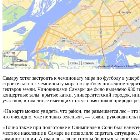
Самару хотят застроить к чемпионату мира по футболу в ушер
строительство к чемпионату мира по футболу последние терри
гектаров земли. Чиновниками Самары же было выделено 930 ге
концертные залы, крытые катки, университетский городок, инно
участков, в том числе имеющих статус памятников природы рег
«На карте можно увидеть, что район, где размещается лес – эт
что очевидно, уже не таких зеленых», — заявил руководител
«Точно также при подготовке к Олимпиаде в Сочи был нанесен
местное население в Самаре не позволило спрятать ситуацию
администрации. А главное – люди готовы бороться за свои прав