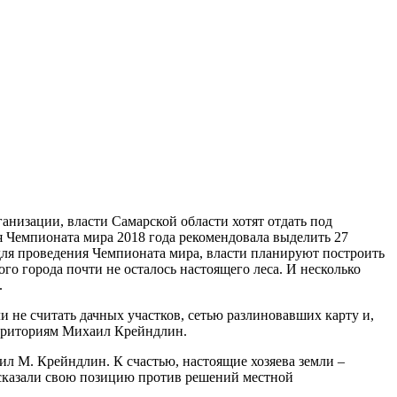
анизации, власти Самарской области хотят отдать под
я Чемпионата мира 2018 года рекомендовала выделить 27
для проведения Чемпионата мира, власти планируют построить
го города почти не осталось настоящего леса. И несколько
.
ли не считать дачных участков, сетью разлиновавших карту и,
ерриториям Михаил Крейндлин.
л М. Крейндлин. К счастью, настоящие хозяева земли –
ысказали свою позицию против решений местной