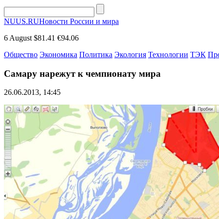
NUUS.RU
Новости России и мира
6 August
$81.41
€94.06
Общество
Экономика
Политика
Экология
Технологии
ТЭК
Пр
Самару нарежут к чемпионату мира
26.06.2013, 14:45