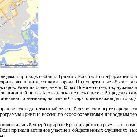
б людям и природе, сообщил Гринпис России. По информации орг
тории с лесными массивами города. Под спортивные объекты дл
ктаров. Разница более, чем в 30 раз!Помимо объектов, нужных 
вационный центр. И это далеко не весь список. В пределах само
ионального значения, на севере Самары очень важны для города
о практически единственный зеленый островок в черте города, ес
ь программы Гринпис России по особо охраняемым природным т
 колоссальный ущерб природе Краснодарского края», — напомни
. Люди приняли активное участие в общественных слушаниях, в
а.