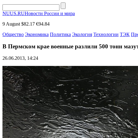
NUUS.RU
Новости России и мира
9 August
$82.17
€94.84
Общество
Экономика
Политика
Экология
Технологии
ТЭК
Пр
В Пермском крае военные разлили 500 тонн мазу
26.06.2013, 14:24