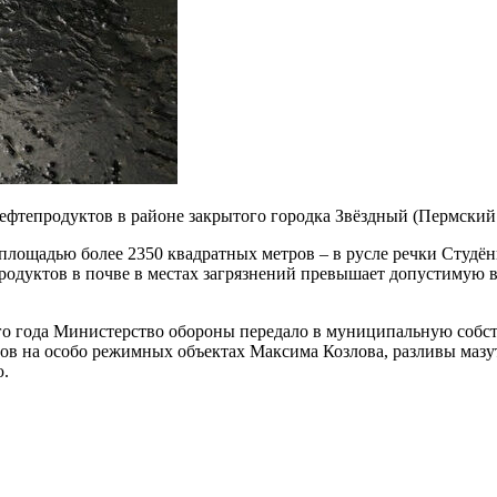
фтепродуктов в районе закрытого городка Звёздный (Пермский 
 площадью более 2350 квадратных метров – в русле речки Студён
одуктов в почве в местах загрязнений превышает допустимую в с
ого года Министерство обороны передало в муниципальную собс
ов на особо режимных объектах Максима Козлова, разливы мазут
ю.