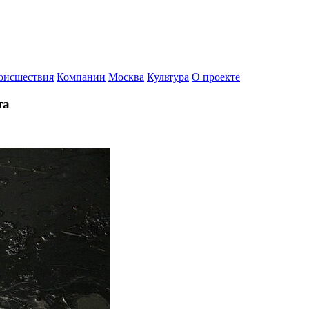
оисшествия
Компании
Москва
Культура
О проекте
та