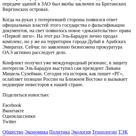
передаче зданий в ЗАО был якобы заключен на Британских
Виргинских островах.
Когда на руках у потерпевшей стороны появился ответ
официальных властей этого государства о фальсификации
документов, на свет появилось новое «доказательство» права
«Первой лиги». На этот раз Эль-Барадуи лично продал
комплекс, но у же на территории города Дубай в Арабских
Эмиратах. Сейчас по заявлению бизнесмена прокуратура
ОАЭ активно расследует дело.
Конфликт получил уже международный резонанс, в защиту
интересов Эль-Барадуи выступил сам президент Ливана
Мишель Сулейман. Сегодня эта история, как пишет «РГ»,
ослабляет позиции России на Ближнем Востоке и вызывает
недоверие инвесторов к нашей стране.
Поделиться новостью:
Facebook
Вконтакте
Одноклассники
Twitter
Общество
Экономика
Политика
Экология
Технологии
ТЭК