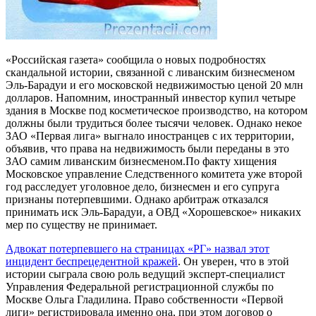
«Российская газета» сообщила о новых подробностях
скандальной истории, связанной с ливанским бизнесменом
Эль-Барадуи и его московской недвижимостью ценой 20 млн
долларов. Напомним, иностранный инвестор купил четыре
здания в Москве под косметическое производство, на котором
должны были трудиться более тысячи человек. Однако некое
ЗАО «Первая лига» выгнало иностранцев с их территории,
объявив, что права на недвижимость были переданы в это
ЗАО самим ливанским бизнесменом.По факту хищения
Московское управление Следственного комитета уже второй
год расследует уголовное дело, бизнесмен и его супруга
признаны потерпевшими. Однако арбитраж отказался
принимать иск Эль-Барадуи, а ОВД «Хорошевское» никаких
мер по существу не принимает.
Адвокат потерпевшего на страницах «РГ» назвал этот
инцидент беспрецедентной кражей
. Он уверен, что в этой
истории сыграла свою роль ведущий эксперт-специалист
Управления Федеральной регистрационной службы по
Москве Ольга Гладилина. Право собственности «Первой
лиги» регистрировала именно она, при этом договор о