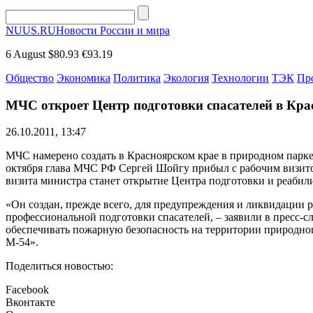
NUUS.RU
Новости России и мира
6 August
$80.93
€93.19
Общество
Экономика
Политика
Экология
Технологии
ТЭК
Пр
МЧС откроет Центр подготовки спасателей в Кра
26.10.2011, 13:47
МЧС намерено создать в Красноярском крае в природном парке 
октября глава МЧС РФ Сергей Шойгу прибыл с рабочим визитом
визита министра станет открытие Центра подготовки и реабил
«Он создан, прежде всего, для предупреждения и ликвидации 
профессиональной подготовки спасателей, – заявили в пресс-с
обеспечивать пожарную безопасность на территории природног
М-54».
Поделиться новостью:
Facebook
Вконтакте