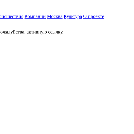
оисшествия
Компании
Москва
Культура
О проекте
ожалуйства, активную ссылку.