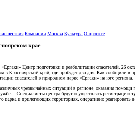
оисшествия
Компании
Москва
Культура
О проекте
сноярском крае
«Ергаки» Центр подготовки и реабилитации спасателей. 26 октя
 в Красноярский край, где пробудет два дня. Как сообщили в 
итации спасателей в природном парке «Ергаки» на юге региона.
различных чрезвычайных ситуаций в регионе, оказания помощи 
лужбе. – Специалисты центра будут осуществлять регистрацию т
о парка и прилегающих территориях, оперативно реагировать н