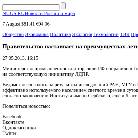
NUUS.RU
Новости России и мира
7 August
$81.41
€94.06
Общество
Экономика
Политика
Экология
Технологии
ТЭК
Пр
Правительство настаивает на преимуществах лет
27.05.2013, 16:15
Министерство промышленности и торговли РФ направило в Гос
на соответствующую инициативу ЛДПР.
Ведомство сослалось на результаты исследований РАН, МГУ и 
эффективно используемого населением светлого времени суток» 
согласно заключению Института имени Сербского, ещё и благо
Поделиться новостью:
Facebook
Вконтакте
Одноклассники
Twitter