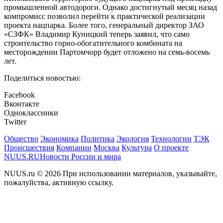
промышленной автодороги. Однако достигнутый месяц назад
компромисс позволил перейти к практической реализации
проекта нацпарка. Более того, генеральный директор ЗАО
«СЗФК» Владимир Куницкий теперь заявил, что само
строительство горно-обогатительного комбината на
месторождении Партомчорр будет отложено на семь-восемь
лет.
Поделиться новостью:
Facebook
Вконтакте
Одноклассники
Twitter
Общество
Экономика
Политика
Экология
Технологии
ТЭК
Происшествия
Компании
Москва
Культура
О проекте
NUUS.RU
Новости России и мира
NUUS.ru © 2026 При использовании материалов, указывайте,
пожалуйства, активную ссылку.