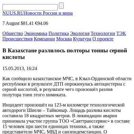
NUUS.RU
Новости России и мира
7 August
$81.41
€94.06
Общество
Экономика
Политика
Экология
Технологии
ТЭК
Происшествия
Компании
Москва
Культура
О проекте
В Казахстане разлилось полторы тонны серной
кислоты
15.05.2013, 16:24
Как сообщило казахстанское МЧС, в Кзыл-Ординской области
республики в результате ДТП опрокинулась автоцистерна с
серной кислотой, в результате чего произошёл разлив
полутора тонн этого химиката.
Инцидент произошёл на 123-м километре технологической
автодороги Шиели – Тайконыр. Лощадь разлива кислоты
составила 18 квадратных метров. В ликвидации аварии
принимала участие группа ТОО «Саяттранссервис» в составе
15 человек при шести единицах техники, а также
представители МЧС, МВД и санэпидемстанции. О