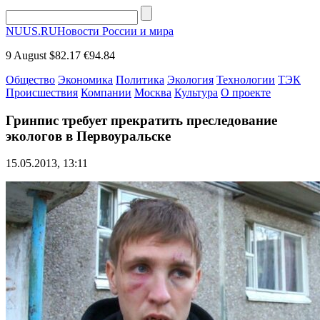
NUUS.RU
Новости России и мира
9 August
$82.17
€94.84
Общество
Экономика
Политика
Экология
Технологии
ТЭК
Происшествия
Компании
Москва
Культура
О проекте
Гринпис требует прекратить преследование
экологов в Первоуральске
15.05.2013, 13:11