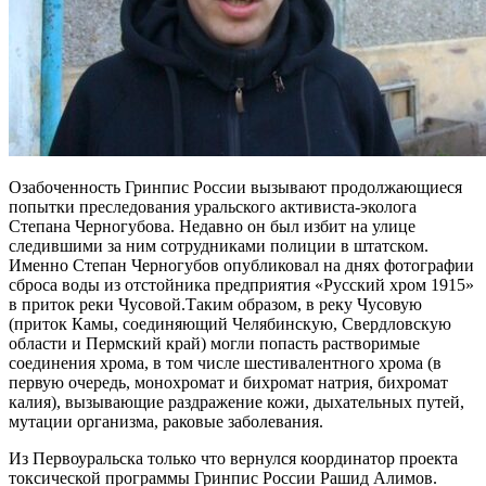
Озабоченность Гринпис России вызывают продолжающиеся
попытки преследования уральского активиста-эколога
Степана Черногубова. Недавно он был избит на улице
следившими за ним сотрудниками полиции в штатском.
Именно Степан Черногубов опубликовал на днях фотографии
сброса воды из отстойника предприятия «Русский хром 1915»
в приток реки Чусовой.Таким образом, в реку Чусовую
(приток Камы, соединяющий Челябинскую, Свердловскую
области и Пермский край) могли попасть растворимые
соединения хрома, в том числе шестивалентного хрома (в
первую очередь, монохромат и бихромат натрия, бихромат
калия), вызывающие раздражение кожи, дыхательных путей,
мутации организма, раковые заболевания.
Из Первоуральска только что вернулся координатор проекта
токсической программы Гринпис России Рашид Алимов.