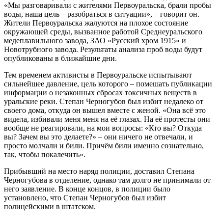
«Мы разговаривали с жителями Первоуральска, брали пробы
воды, наша цель – разобраться в ситуации», – говорит он.
Жители Первоуральска жалуются на плохое состояние
окружающей среды, вызванное работой Среднеуральского
медеплавильного завода, ЗАО «Русский хром 1915» и
Новотрубного завода. Результаты анализа проб воды будут
опубликованы в ближайшие дни.
Тем временем активисты в Первоуральске испытывают
сильнейшее давление, цель которого – помешать публикации
информации о незаконных сбросах токсичных веществ в
уральские реки. Степан Черногубов был избит недалеко от
своего дома, откуда он вышел вместе с женой. «Она всё это
видела, избивали меня меня на её глазах. На её протесты они
вообще не реагировали, на мои вопросы: «Кто вы? Откуда
вы? Зачем вы это делаете?» – они ничего не отвечали, и
просто молчали и били. Причём били именно сознательно,
так, чтобы покалечить».
Прибывший на место наряд полиции, доставил Степана
Черногубова в отделение, однако там долго не принимали от
него заявление. В конце концов, в полиции было
установлено, что Степан Черногубов был избит
полицейскими в штатском.