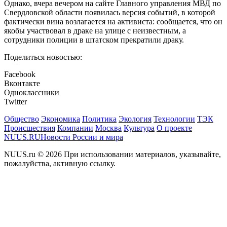
Однако, вчера вечером на сайте Главного управления МВД по
Свердловской области появилась версия событий, в которой
фактически вина возлагается на активиста: сообщается, что он
якобы участвовал в драке на улице с неизвестным, а
сотрудники полиции в штатском прекратили драку.
Поделиться новостью:
Facebook
Вконтакте
Одноклассники
Twitter
Общество
Экономика
Политика
Экология
Технологии
ТЭК
Происшествия
Компании
Москва
Культура
О проекте
NUUS.RU
Новости России и мира
NUUS.ru © 2026 При использовании материалов, указывайте,
пожалуйства, активную ссылку.