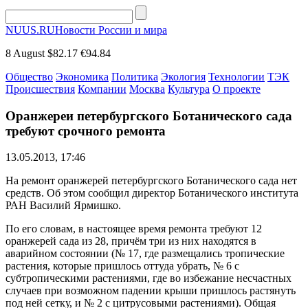
NUUS.RU
Новости России и мира
8 August
$82.17
€94.84
Общество
Экономика
Политика
Экология
Технологии
ТЭК
Происшествия
Компании
Москва
Культура
О проекте
Оранжереи петербургского Ботанического сада
требуют срочного ремонта
13.05.2013, 17:46
На ремонт оранжерей петербургского Ботанического сада нет
средств. Об этом сообщил директор Ботанического института
РАН Василий Ярмишко.
По его словам, в настоящее время ремонта требуют 12
оранжерей сада из 28, причём три из них находятся в
аварийном состоянии (№ 17, где размещались тропические
растения, которые пришлось оттуда убрать, № 6 с
субтропическими растениями, где во избежание несчастных
случаев при возможном падении крыши пришлось растянуть
под ней сетку, и № 2 с цитрусовыми растениями). Общая