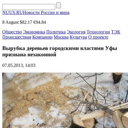
NUUS.RU
Новости России и мира
8 August
$82.17
€94.84
Общество
Экономика
Политика
Экология
Технологии
ТЭК
Происшествия
Компании
Москва
Культура
О проекте
Вырубка деревьев городскими властями Уфы
признана незаконной
07.05.2013, 14:03