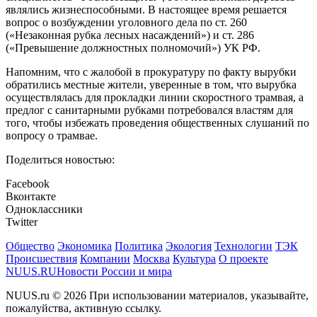
являлись жизнеспособными. В настоящее время решается
вопрос о возбуждении уголовного дела по ст. 260
(«Незаконная рубка лесных насаждений») и ст. 286
(«Превышение должностных полномочий») УК РФ.
Напомним, что с жалобой в прокуратуру по факту вырубки
обратились местные жители, уверенные в том, что вырубка
осуществлялась для прокладки линии скоростного трамвая, а
предлог с санитарными рубками потребовался властям для
того, чтобы избежать проведения общественных слушаний по
вопросу о трамвае.
Поделиться новостью:
Facebook
Вконтакте
Одноклассники
Twitter
Общество
Экономика
Политика
Экология
Технологии
ТЭК
Происшествия
Компании
Москва
Культура
О проекте
NUUS.RU
Новости России и мира
NUUS.ru © 2026 При использовании материалов, указывайте,
пожалуйства, активную ссылку.