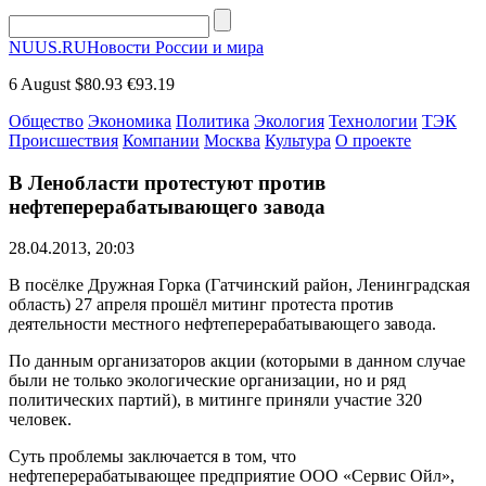
NUUS.RU
Новости России и мира
6 August
$80.93
€93.19
Общество
Экономика
Политика
Экология
Технологии
ТЭК
Происшествия
Компании
Москва
Культура
О проекте
В Ленобласти протестуют против
нефтеперерабатывающего завода
28.04.2013, 20:03
В посёлке Дружная Горка (Гатчинский район, Ленинградская
область) 27 апреля прошёл митинг протеста против
деятельности местного нефтеперерабатывающего завода.
По данным организаторов акции (которыми в данном случае
были не только экологические организации, но и ряд
политических партий), в митинге приняли участие 320
человек.
Суть проблемы заключается в том, что
нефтеперерабатывающее предприятие ООО «Сервис Ойл»,