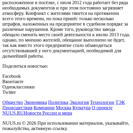
расположенное в посёлке, с июля 2012 года работает без ряда
необходимых документов и при этом постоянно загрязняет
атмосферу. Конфликт с жителями тянется на протяжении
всего этого времени, но пока принёс только несколько
штрафов, наложенных на предприятие в судебном порядке за
различные нарушения. Кроме того, руководство завода
обещало сменить место своей деятельности к июлю 2013 года,
однако, по мнению жителей, обещание выполнено не будет,
так как вместо этого предприятие стало обзаводиться
отсутствовавшей у него документацией, необходимой для
дальнейшей работы.
Поделиться новостью:
Facebook
Вконтакте
Одноклассники
Twitter
Общество
Экономика
Политика
Экология
Технологии
ТЭК
Происшествия
Компании
Москва
Культура
О проекте
NUUS.RU
Новости России и мира
NUUS.ru © 2026 При использовании материалов, указывайте,
пожалуйства, активную ссылку.