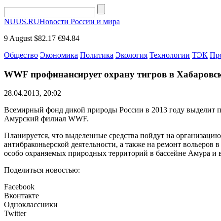
NUUS.RU
Новости России и мира
9 August
$82.17
€94.84
Общество
Экономика
Политика
Экология
Технологии
ТЭК
Пр
WWF профинансирует охрану тигров в Хабаровс
28.04.2013, 20:02
Всемирный фонд дикой природы России в 2013 году выделит пр
Амурский филиал WWF.
Планируется, что выделенные средства пойдут на организацию
антибраконьерской деятельности, а также на ремонт вольеров 
особо охраняемых природных территорий в бассейне Амура и в
Поделиться новостью:
Facebook
Вконтакте
Одноклассники
Twitter