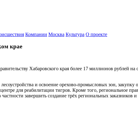
оисшествия
Компании
Москва
Культура
О проекте
ком крае
авительству Хабаровского края более 17 миллионов рублей на 
 лесоустройства и освоение орехово-промысловых зон, закупку о
в центре для реабилитации тигров. Кроме того, региональное пр
 частности завершить создание трёх региональных заказников и 