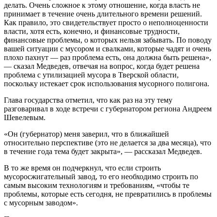
делать. Очень сложное к этому отношение, когда власть не
принимает в течение очень длительного времени решений.
Как правило, это свидетельствует просто о неполноценности
власти, хотя есть, конечно, и финансовые трудности,
финансовые проблемы, о которых нельзя забывать. По поводу
вашей ситуации с мусором и свалками, которые чадят и очень
плохо пахнут — раз проблема есть, она должна быть решена»,
— сказал Медведев, отвечая на вопрос, когда будет решена
проблема с утилизацией мусора в Тверской области,
поскольку истекает срок использования мусорного полигона.
Глава государства отметил, что как раз на эту тему
разговаривал в ходе встречи с губернатором региона Андреем
Шевелевым.
«Он (губернатор) меня заверил, что в ближайшей
относительно перспективе (это не делается за два месяца), что
в течение года тема будет закрыта», — рассказал Медведев.
В то же время он подчеркнул, что если строить
мусоросжигательный завод, то его необходимо строить по
самым высоким технологиям и требованиям, «чтобы те
проблемы, которые есть сегодня, не превратились в проблемы
с мусорным заводом».