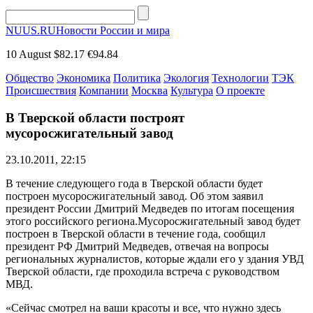
NUUS.RU
Новости России и мира
10 August
$82.17
€94.84
Общество
Экономика
Политика
Экология
Технологии
ТЭК
Происшествия
Компании
Москва
Культура
О проекте
В Тверской области построят
мусоросжигательный завод
23.10.2011, 22:15
В течение следующего года в Тверской области будет
построен мусоросжигательный завод. Об этом заявил
президент России Дмитрий Медведев по итогам посещения
этого российского региона.Мусоросжигательный завод будет
построен в Тверской области в течение года, сообщил
президент РФ Дмитрий Медведев, отвечая на вопросы
региональных журналистов, которые ждали его у здания УВД
Тверской области, где проходила встреча с руководством
МВД.
«Сейчас смотрел на ваши красоты и все, что нужно здесь