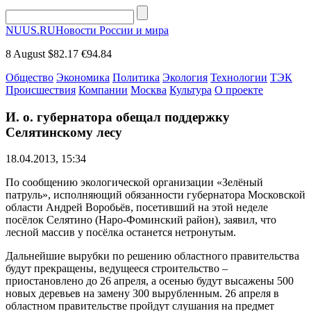
NUUS.RU
Новости России и мира
8 August
$82.17
€94.84
Общество
Экономика
Политика
Экология
Технологии
ТЭК
Происшествия
Компании
Москва
Культура
О проекте
И. о. губернатора обещал поддержку
Селятинскому лесу
18.04.2013, 15:34
По сообщению экологической организации «Зелёный
патруль», исполняющий обязанности губернатора Московской
области Андрей Воробьёв, посетивший на этой неделе
посёлок Селятино (Наро-Фоминский район), заявил, что
лесной массив у посёлка останется нетронутым.
Дальнейшие вырубки по решению областного правительства
будут прекращены, ведущееся строительство –
приостановлено до 26 апреля, а осенью будут высажены 500
новых деревьев на замену 300 вырубленным. 26 апреля в
областном правительстве пройдут слушания на предмет