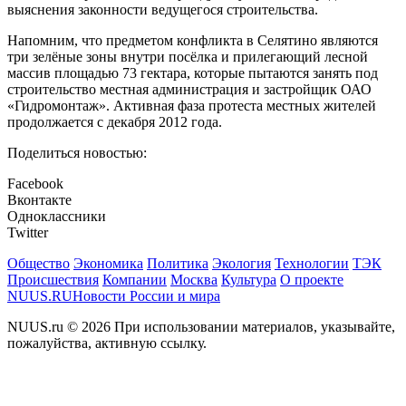
выяснения законности ведущегося строительства.
Напомним, что предметом конфликта в Селятино являются
три зелёные зоны внутри посёлка и прилегающий лесной
массив площадью 73 гектара, которые пытаются занять под
строительство местная администрация и застройщик ОАО
«Гидромонтаж». Активная фаза протеста местных жителей
продолжается с декабря 2012 года.
Поделиться новостью:
Facebook
Вконтакте
Одноклассники
Twitter
Общество
Экономика
Политика
Экология
Технологии
ТЭК
Происшествия
Компании
Москва
Культура
О проекте
NUUS.RU
Новости России и мира
NUUS.ru © 2026 При использовании материалов, указывайте,
пожалуйства, активную ссылку.