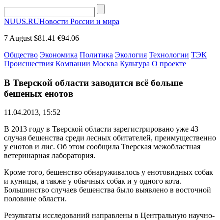
NUUS.RU
Новости России и мира
7 August
$81.41
€94.06
Общество
Экономика
Политика
Экология
Технологии
ТЭК
Происшествия
Компании
Москва
Культура
О проекте
В Тверской области заводится всё больше
бешеных енотов
11.04.2013, 15:52
В 2013 году в Тверской области зарегистрировано уже 43
случая бешенства среди лесных обитателей, преимущественно
у енотов и лис. Об этом сообщила Тверская межобластная
ветеринарная лаборатория.
Кроме того, бешенство обнаруживалось у енотовидных собак
и куницы, а также у обычных собак и у одного кота.
Большинство случаев бешенства было выявлено в восточной
половине области.
Результаты исследований направлены в Центральную научно-