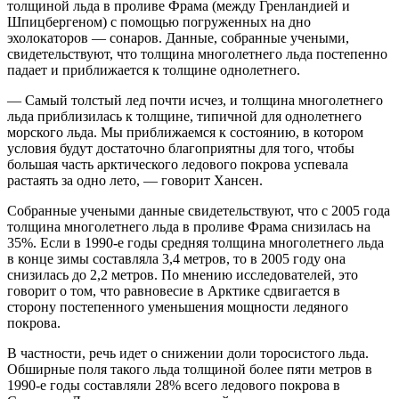
толщиной льда в проливе Фрама (между Гренландией и
Шпицбергеном) с помощью погруженных на дно
эхолокаторов — сонаров. Данные, собранные учеными,
свидетельствуют, что толщина многолетнего льда постепенно
падает и приближается к толщине однолетнего.
— Самый толстый лед почти исчез, и толщина многолетнего
льда приблизилась к толщине, типичной для однолетнего
морского льда. Мы приближаемся к состоянию, в котором
условия будут достаточно благоприятны для того, чтобы
большая часть арктического ледового покрова успевала
растаять за одно лето, — говорит Хансен.
Собранные учеными данные свидетельствуют, что с 2005 года
толщина многолетнего льда в проливе Фрама снизилась на
35%. Если в 1990-е годы средняя толщина многолетнего льда
в конце зимы составляла 3,4 метров, то в 2005 году она
снизилась до 2,2 метров. По мнению исследователей, это
говорит о том, что равновесие в Арктике сдвигается в
сторону постепенного уменьшения мощности ледяного
покрова.
В частности, речь идет о снижении доли торосистого льда.
Обширные поля такого льда толщиной более пяти метров в
1990-е годы составляли 28% всего ледового покрова в