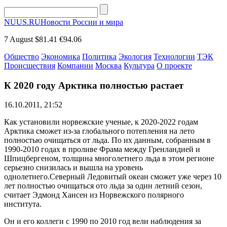
NUUS.RU
Новости России и мира
7 August
$81.41
€94.06
Общество
Экономика
Политика
Экология
Технологии
ТЭК
Происшествия
Компании
Москва
Культура
О проекте
К 2020 году Арктика полностью растает
16.10.2011, 21:52
Как установили норвежские ученые, к 2020-2022 годам
Арктика сможет из-за глобального потепления на лето
полностью очищаться от льда. По их данным, собранным в
1990-2010 годах в проливе Фрама между Гренландией и
Шпицбергеном, толщина многолетнего льда в этом регионе
серьезно снизилась и вышла на уровень
однолетнего.Северный Ледовитый океан сможет уже через 10
лет полностью очищаться ото льда за один летний сезон,
считает Эдмонд Хансен из Норвежского полярного
института.
Он и его коллеги с 1990 по 2010 год вели наблюдения за