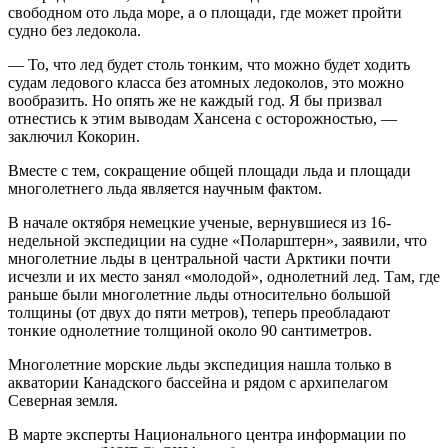
свободном ото льда море, а о площади, где может пройти
судно без ледокола.
— То, что лед будет столь тонким, что можно будет ходить
судам ледового класса без атомных ледоколов, это можно
вообразить. Но опять же не каждый год. Я бы призвал
отнестись к этим выводам Хансена с осторожностью, —
заключил Кокорин.
Вместе с тем, сокращение общей площади льда и площади
многолетнего льда является научным фактом.
В начале октября немецкие ученые, вернувшиеся из 16-
недельной экспедиции на судне «Поларштерн», заявили, что
многолетние льды в центральной части Арктики почти
исчезли и их место занял «молодой», однолетний лед. Там, где
раньше были многолетние льды относительно большой
толщины (от двух до пяти метров), теперь преобладают
тонкие однолетние толщиной около 90 сантиметров.
Многолетние морские льды экспедиция нашла только в
акватории Канадского бассейна и рядом с архипелагом
Северная земля.
В марте эксперты Национального центра информации по