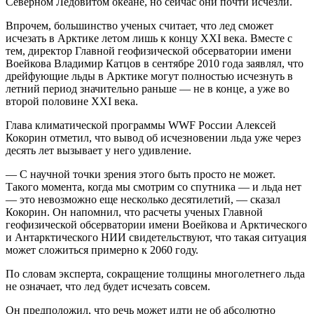
Северном Ледовитом океане, но сейчас они почти исчезли.
Впрочем, большинство ученых считает, что лед сможет
исчезать в Арктике летом лишь к концу XXI века. Вместе с
тем, директор Главной геофизической обсерватории имени
Воейкова Владимир Катцов в сентябре 2010 года заявлял, что
дрейфующие льды в Арктике могут полностью исчезнуть в
летний период значительно раньше — не в конце, а уже во
второй половине XXI века.
Глава климатической программы WWF России Алексей
Кокорин отметил, что вывод об исчезновении льда уже через
десять лет вызывает у него удивление.
— С научной точки зрения этого быть просто не может.
Такого момента, когда мы смотрим со спутника — и льда нет
— это невозможно еще несколько десятилетий, — сказал
Кокорин. Он напомнил, что расчеты ученых Главной
геофизической обсерватории имени Воейкова и Арктического
и Антарктического НИИ свидетельствуют, что такая ситуация
может сложиться примерно к 2060 году.
По словам эксперта, сокращение толщины многолетнего льда
не означает, что лед будет исчезать совсем.
Он предположил, что речь может идти не об абсолютно