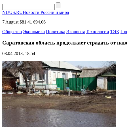
NUUS.RU
Новости России и мира
7 August
$81.41
€94.06
Общество
Экономика
Политика
Экология
Технологии
ТЭК
Пр
Саратовская область продолжает страдать от пав
08.04.2013, 18:54