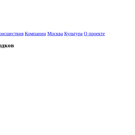
оисшествия
Компании
Москва
Культура
О проекте
одков