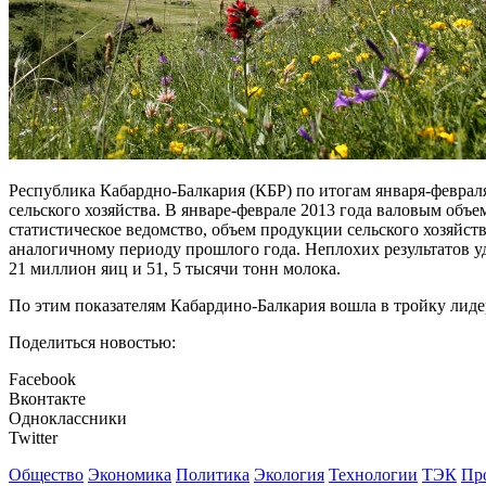
Республика Кабардно-Балкария (КБР) по итогам января-феврал
сельского хозяйства. В январе-феврале 2013 года валовым объ
статистическое ведомство, объем продукции сельского хозяйств
аналогичному периоду прошлого года. Неплохих результатов уд
21 миллион яиц и 51, 5 тысячи тонн молока.
По этим показателям Кабардино-Балкария вошла в тройку лиде
Поделиться новостью:
Facebook
Вконтакте
Одноклассники
Twitter
Общество
Экономика
Политика
Экология
Технологии
ТЭК
Пр