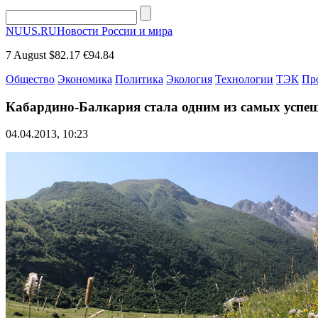
NUUS.RU
Новости России и мира
7 August
$82.17
€94.84
Общество
Экономика
Политика
Экология
Технологии
ТЭК
Пр
Кабардино-Балкария стала одним из самых успе
04.04.2013, 10:23