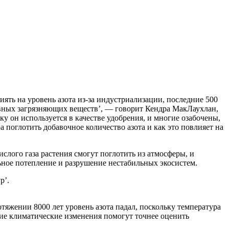
ять на уровень азота из-за индустриализации, последние 500
авных загрязняющих веществ’, — говорит Кендра МакЛаухлан,
у он используется в качестве удобрения, и многие озабочены,
 поглотить добавочное количество азота и как это повлияет на
слого газа растения смогут поглотить из атмосферы, и
ьное потепление и разрушение нестабильных экосистем.
р’.
тяжении 8000 лет уровень азота падал, поскольку температура
ние климатические изменения помогут точнее оценить