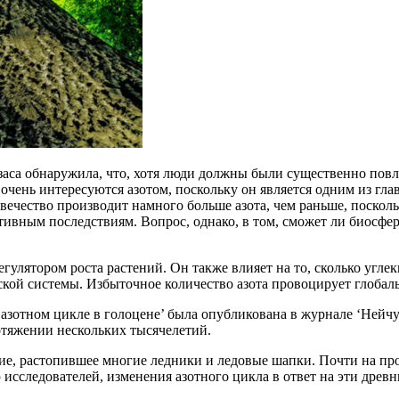
аса обнаружила, что, хотя люди должны были существенно повли
чень интересуются азотом, поскольку он является одним из гл
ечество производит намного больше азота, чем раньше, поскольк
ивным последствиям. Вопрос, однако, в том, сможет ли биосфера
лятором роста растений. Он также влияет на то, сколько углеки
кой системы. Избыточное количество азота провоцирует глобал
азотном цикле в голоцене’ была опубликована в журнале ‘Нейчу
отяжении нескольких тысячелетий.
ие, растопившее многие ледники и ледовые шапки. Почти на про
 исследователей, изменения азотного цикла в ответ на эти древ