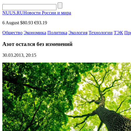
NUUS.RU
Новости России и мира
6 August
$80.93
€93.19
Общество
Экономика
Политика
Экология
Технологии
ТЭК
Пр
Азот остался без изменений
30.03.2013, 20:15