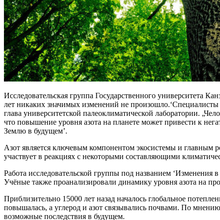
Исследовательская группа Государственного университета Канз
лет никаких значимых изменений не произошло.‘Специалисты о
глава университетской палеоклиматической лаборатории. „Челов
что повышение уровня азота на планете может привести к негат
Землю в будущем’.
Азот является ключевым компонентом экосистемы и главным регу
участвует в реакциях с некоторыми составляющими климатичес
Работа исследовательской группы под названием ‘Изменения в 
Учёные также проанализировали динамику уровня азота на пр
Приблизительно 15000 лет назад началось глобальное потеплен
повышалась, а углерод и азот связывались почвами. По мнению
возможные последствия в будущем.