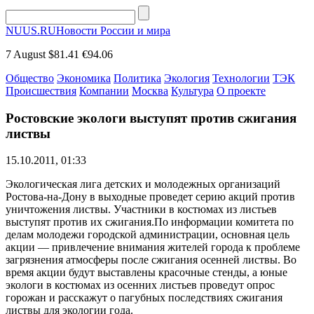
NUUS.RU
Новости России и мира
7 August
$81.41
€94.06
Общество
Экономика
Политика
Экология
Технологии
ТЭК
Происшествия
Компании
Москва
Культура
О проекте
Ростовские экологи выступят против сжигания
листвы
15.10.2011, 01:33
Экологическая лига детских и молодежных организаций
Ростова-на-Дону в выходные проведет серию акций против
уничтожения листвы. Участники в костюмах из листьев
выступят против их сжигания.По информации комитета по
делам молодежи городской администрации, основная цель
акции — привлечение внимания жителей города к проблеме
загрязнения атмосферы после сжигания осенней листвы. Во
время акции будут выставлены красочные стенды, а юные
экологи в костюмах из осенних листьев проведут опрос
горожан и расскажут о пагубных последствиях сжигания
листвы для экологии года.