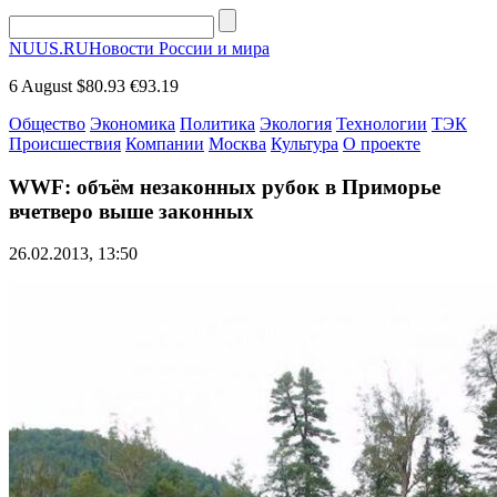
NUUS.RU
Новости России и мира
6 August
$80.93
€93.19
Общество
Экономика
Политика
Экология
Технологии
ТЭК
Происшествия
Компании
Москва
Культура
О проекте
WWF: объём незаконных рубок в Приморье
вчетверо выше законных
26.02.2013, 13:50