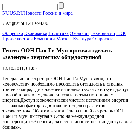
NUUS.RU
Новости России и мира
7 August
$81.41
€94.06
Общество
Экономика
Политика
Экология
Технологии
ТЭК
Происшествия
Компании
Москва
Культура
О проекте
Генсек ООН Пан Ги Мун призвал сделать
«зеленую» энергетику общедоступной
12.10.2011, 01:05
Генеральный секретарь ООН Пан Ги Мун заявил, что
человечеству необходимо преодолеть отсталость в странах
третьего мира, где у населения полностью отсутствует доступ
к возобновляемым, экологически-чистым источникам
энергии.Доступ к экологически чистым источникам энергии
— важный фактор в достижении «целей развития
тысячелетия». Об этом заявил Генеральный секретарь ООН
Пан Ги Мун, выступая в Осло на международной
конференции «Энергия для всех: финансирование доступа для
бедных».