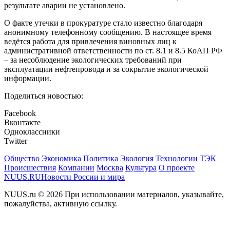
результате аварии не установлено.
О факте утечки в прокуратуре стало известно благодаря
анонимному телефонному сообщению. В настоящее время
ведётся работа для привлечения виновных лиц к
административной ответственности по ст. 8.1 и 8.5 КоАП РФ
– за несоблюдение экологических требований при
эксплуатации нефтепровода и за сокрытие экологической
информации.
Поделиться новостью:
Facebook
Вконтакте
Одноклассники
Twitter
Общество
Экономика
Политика
Экология
Технологии
ТЭК
Происшествия
Компании
Москва
Культура
О проекте
NUUS.RU
Новости России и мира
NUUS.ru © 2026 При использовании материалов, указывайте,
пожалуйства, активную ссылку.