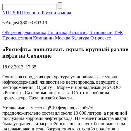
NUUS.RU
Новости России и мира
6 August
$80.93
€93.19
Общество
Экономика
Политика
Экология
Технологии
ТЭК
Происшествия
Компании
Москва
Культура
О проекте
«Роснефть» попыталась скрыть крупный разлив
нефти на Сахалине
18.02.2013, 17:35
Охинская городская прокуратура установила факт утечки
нефтесодержащей жидкости из нефтепровода, ведущего с
месторождения «Одопту – Море» и принадлежащего ООО
«Роснефть-Сахалинморнефтегаз». Об этом сообщила
прокуратура Сахалинской области.
Утечка имела место ещё 10 февраля, её объём
предположительно составил около 10 000 литров, а причиной
послужила коррозия нефтепровода. На момент осмотра авария
была устранена, а загрязнённые снег и грунт были вывезены
на шламонакопитель. Загрязнения каких-либо водоёмов в