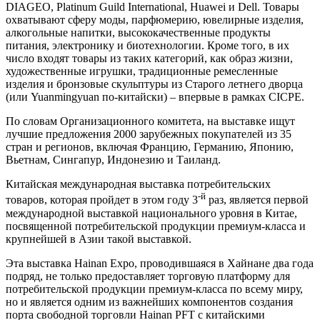
DIAGEO, Platinum Guild International, Huawei и Dell. Товары
охватывают сферу моды, парфюмерию, ювелирные изделия,
алкогольные напитки, высококачественные продукты
питания, электронику и биотехнологии. Кроме того, в их
число входят товары из таких категорий, как образ жизни,
художественные игрушки, традиционные ремесленные
изделия и бронзовые скульптуры из Старого летнего дворца
(или Yuanmingyuan по-китайски) – впервые в рамках CICPE.
По словам Организационного комитета, на выставке ищут
лучшие предложения 2000 зарубежных покупателей из 35
стран и регионов, включая Францию, Германию, Японию,
Вьетнам, Сингапур, Индонезию и Таиланд.
Китайская международная выставка потребительских
-й
товаров, которая пройдет в этом году 3
раз, является первой
международной выставкой национального уровня в Китае,
посвященной потребительской продукции премиум-класса и
крупнейшей в Азии такой выставкой.
Эта выставка Hainan Expo, проводившаяся в Хайнане два года
подряд, не только предоставляет торговую платформу для
потребительской продукции премиум-класса по всему миру,
но и является одним из важнейших компонентов создания
порта свободной торговли Hainan PFT с китайскими