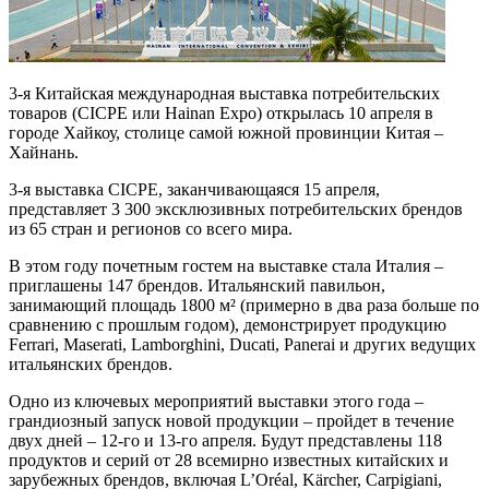
3-я Китайская международная выставка потребительских
товаров (CICPE или Hainan Expo) открылась 10 апреля в
городе Хайкоу, столице самой южной провинции Китая –
Хайнань.
3-я выставка CICPE, заканчивающаяся 15 апреля,
представляет 3 300 эксклюзивных потребительских брендов
из 65 стран и регионов со всего мира.
В этом году почетным гостем на выставке стала Италия –
приглашены 147 брендов. Итальянский павильон,
занимающий площадь 1800 м² (примерно в два раза больше по
сравнению с прошлым годом), демонстрирует продукцию
Ferrari, Maserati, Lamborghini, Ducati, Panerai и других ведущих
итальянских брендов.
Одно из ключевых мероприятий выставки этого года –
грандиозный запуск новой продукции – пройдет в течение
двух дней – 12-го и 13-го апреля. Будут представлены 118
продуктов и серий от 28 всемирно известных китайских и
зарубежных брендов, включая L’Oréal, Kärcher, Carpigiani,