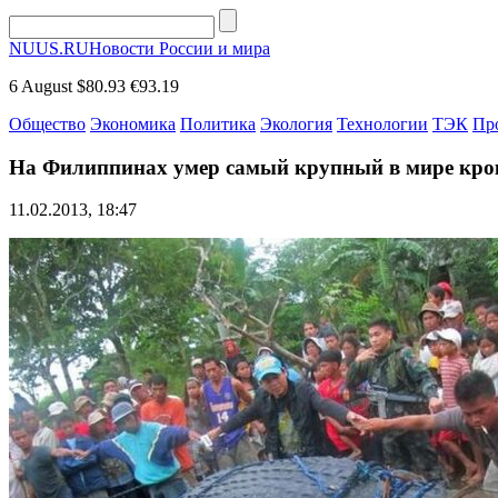
NUUS.RU
Новости России и мира
6 August
$80.93
€93.19
Общество
Экономика
Политика
Экология
Технологии
ТЭК
Пр
На Филиппинах умер самый крупный в мире кро
11.02.2013, 18:47