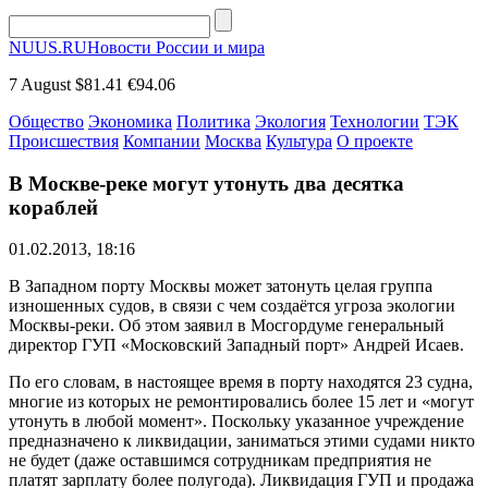
NUUS.RU
Новости России и мира
7 August
$81.41
€94.06
Общество
Экономика
Политика
Экология
Технологии
ТЭК
Происшествия
Компании
Москва
Культура
О проекте
В Москве-реке могут утонуть два десятка
кораблей
01.02.2013, 18:16
В Западном порту Москвы может затонуть целая группа
изношенных судов, в связи с чем создаётся угроза экологии
Москвы-реки. Об этом заявил в Мосгордуме генеральный
директор ГУП «Московский Западный порт» Андрей Исаев.
По его словам, в настоящее время в порту находятся 23 судна,
многие из которых не ремонтировались более 15 лет и «могут
утонуть в любой момент». Поскольку указанное учреждение
предназначено к ликвидации, заниматься этими судами никто
не будет (даже оставшимся сотрудникам предприятия не
платят зарплату более полугода). Ликвидация ГУП и продажа