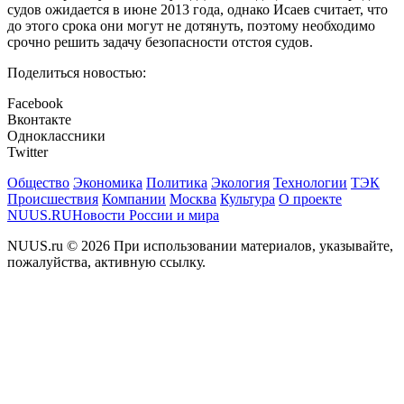
судов ожидается в июне 2013 года, однако Исаев считает, что
до этого срока они могут не дотянуть, поэтому необходимо
срочно решить задачу безопасности отстоя судов.
Поделиться новостью:
Facebook
Вконтакте
Одноклассники
Twitter
Общество
Экономика
Политика
Экология
Технологии
ТЭК
Происшествия
Компании
Москва
Культура
О проекте
NUUS.RU
Новости России и мира
NUUS.ru © 2026 При использовании материалов, указывайте,
пожалуйства, активную ссылку.