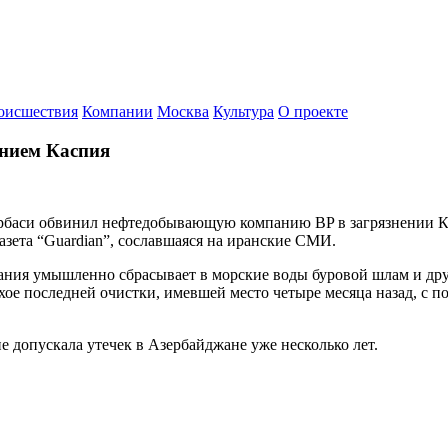
оисшествия
Компании
Москва
Культура
О проекте
ением Каспия
рбаси обвинил нефтедобывающую компанию BP в загрязнении Ка
азета “Guardian”, сославшаяся на иранские СМИ.
пания умышленно сбрасывает в морские воды буровой шлам и друг
в хое последней очистки, имевшей место четыре месяца назад, с 
е допускала утечек в Азербайджане уже несколько лет.