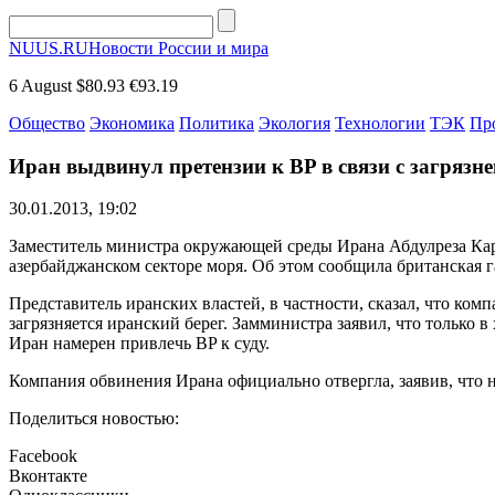
NUUS.RU
Новости России и мира
6 August
$80.93
€93.19
Общество
Экономика
Политика
Экология
Технологии
ТЭК
Пр
Иран выдвинул претензии к BP в связи с загрязн
30.01.2013, 19:02
Заместитель министра окружающей среды Ирана Абдулреза Ка
азербайджанском секторе моря. Об этом сообщила британская г
Представитель иранских властей, в частности, сказал, что ком
загрязняется иранский берег. Замминистра заявил, что только 
Иран намерен привлечь BP к суду.
Компания обвинения Ирана официально отвергла, заявив, что н
Поделиться новостью:
Facebook
Вконтакте