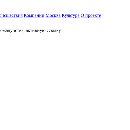
оисшествия
Компании
Москва
Культура
О проекте
ожалуйства, активную ссылку.